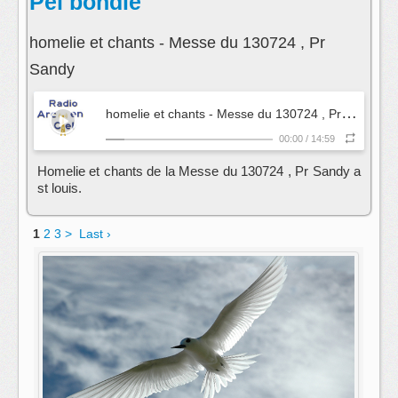
Peï bondié
homelie et chants - Messe du 130724 , Pr
Sandy
h
omelie et chants - Messe du 130724 , Pr Sandy
- 
00:00
/
14:59
Homelie et chants de la Messe du 130724 , Pr Sandy a
st louis.
1
2
3
>
Last ›