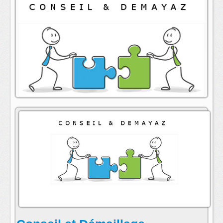
animateur : Annick Folio
contact:
conseil@radioarcenciel.re
s'abonner au fil rss de cette emission: