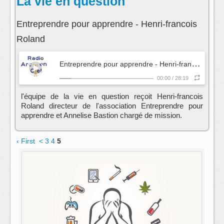
La vie en question
Entreprendre pour apprendre - Henri-francois
Roland
E
ntreprendre pour apprendre - Henri-francois Roland
00:00
/
28:19
l'équipe de la vie en question reçoit Henri-francois
Roland directeur de l'association Entreprendre pour
apprendre et Annelise Bastion chargé de mission.
‹ First
<
3
4
5