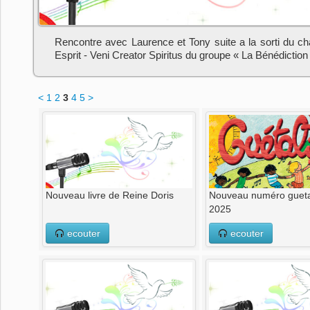
Rencontre avec Laurence et Tony suite a la sorti du ch
Esprit - Veni Creator Spiritus du groupe « La Bénédiction
<
1
2
3
4
5
>
Nouveau livre de Reine Doris
Nouveau numéro guetal
2025
ecouter
ecouter