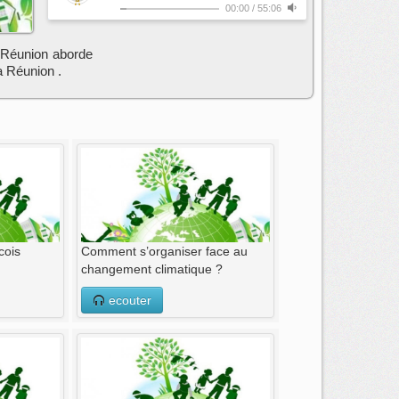
00:00
/
55:06
 Réunion aborde
a Réunion .
cois
Comment s’organiser face au
changement climatique ?
ecouter