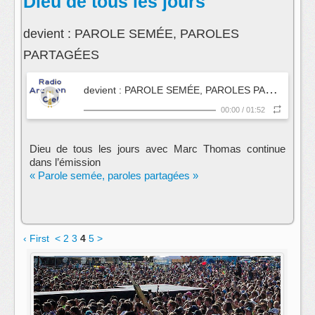
Dieu de tous les jours
devient : PAROLE SEMÉE, PAROLES
PARTAGÉES
d
evient : PAROLE SEMÉE, PAROLES PARTAGÉES
00:00
/
01:52
Dieu de tous les jours avec Marc Thomas continue
dans l’émission
« Parole semée, paroles partagées »
‹ First
<
2
3
4
5
>