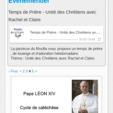
Evenementiel
Temps de Prière - Unité des Chrétiens avec
Rachel et Claire
T
emps de Prière - Unité des Chrétiens avec Rachel et Claire
00:00
/
59:48
La paroisse du Moufia vous propose un temps de prière
, de louange et d'adoration hebdomadaire.
Thème : Unité des Chrétiens avec Rachel et Claire.
‹ First
<
2
3
4
5
>