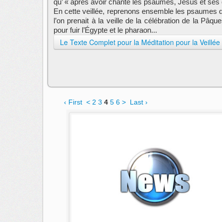
qu’ « après avoir chanté les psaumes, Jésus et ses d
En cette veillée, reprenons ensemble les psaumes que
l’on prenait à la veille de la célébration de la Pâ
pour fuir l’Égypte et le pharaon...
Le Texte Complet pour la Méditation pour la Veillée
‹ First
<
2
3
4
5
6
>
Last ›