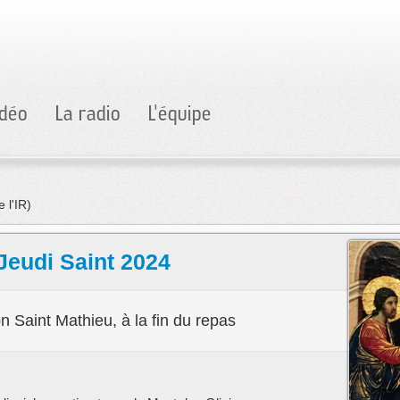
idéo
La radio
L'équipe
io Arc en Ciel : votre radio et ses réseaux sociaux ont besoin de votre
 Jeudi Saint 2024
lon Saint Mathieu, à la fin du repas