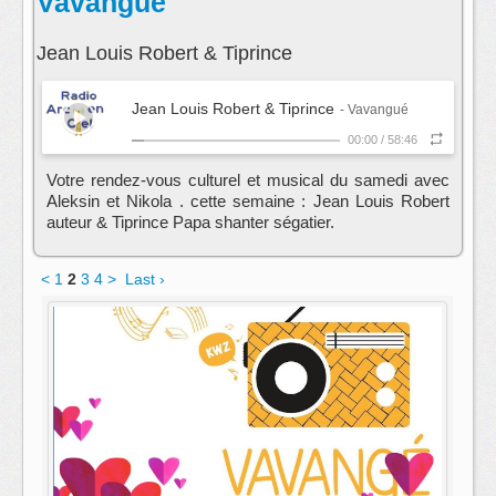
Vavangué
Jean Louis Robert & Tiprince
Jean Louis Robert & Tiprince
- Vavangué
00:00
/
58:46
Votre rendez-vous culturel et musical du samedi avec
Aleksin et Nikola . cette semaine : Jean Louis Robert
auteur & Tiprince Papa shanter ségatier.
<
1
2
3
4
>
Last ›