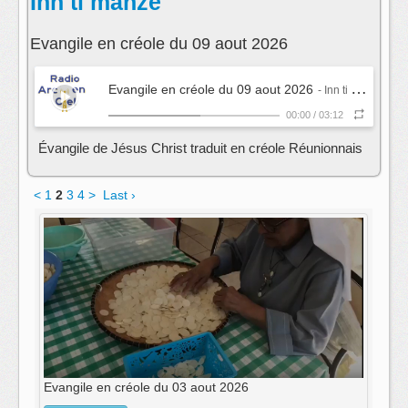
Inn ti manzé
Evangile en créole du 09 aout 2026
Evangile en créole du 09 aout 2026
- Inn ti manzé
00:00
/
03:12
Évangile de Jésus Christ traduit en créole Réunionnais
<
1
2
3
4
>
Last ›
Evangile en créole du 03 aout 2026