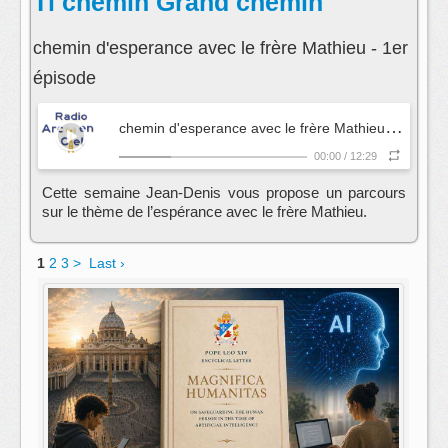
Ti chemin Grand chemin
chemin d'esperance avec le frère Mathieu - 1er
épisode
c
hemin d'esperance avec le frère Mathieu - 1er épisode
00:00
/
12:29
Cette semaine Jean-Denis vous propose un parcours
sur le thème de l’espérance avec le frère Mathieu.
1
2
3
>
Last ›