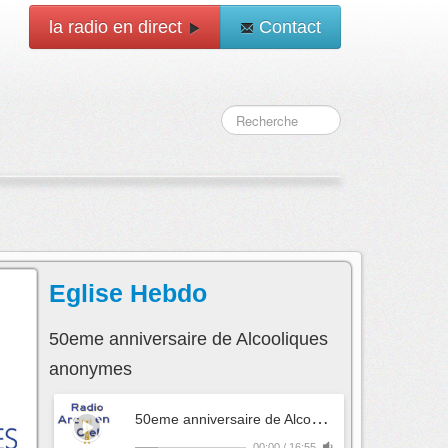
la radio en direct
Contact
Eglise Hebdo
50eme anniversaire de Alcooliques
anonymes
5
0eme anniversaire de Alcooliques anonymes
- 
00:00
/
16:55