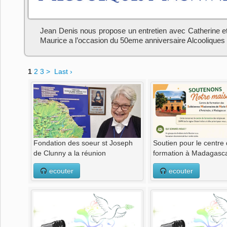
Jean Denis nous propose un entretien avec Catherine et
Maurice a l’occasion du 50eme anniversaire Alcoolique
1
2
3
>
Last ›
Fondation des soeur st Joseph
Soutien pour le centre
de Clunny a la réunion
formation à Madagasc
ecouter
ecouter